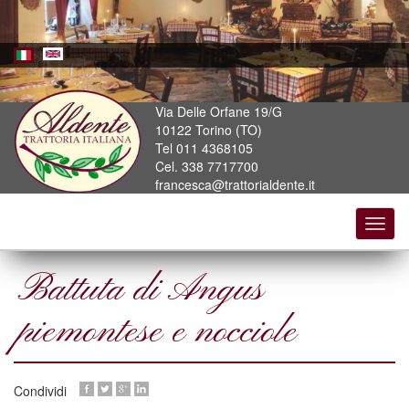
Skip
to
main
content
Via Delle Orfane 19/G
10122 Torino (TO)
Tel 011 4368105
Cel. 338 7717700
francesca@trattorialdente.it
Toggl
navig
Battuta di Angus
piemontese e nocciole
Condividi