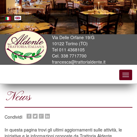
Skip
to
main
content
Via Delle Orfane 19/G
10122 Torino (TO)
Tel 011 4368105
Cel. 338 7717700
francesca@trattorialdente.it
Toggl
navig
News
Condividi
In questa pagina trovi gli ultimi aggiornamenti sulle attività, le
iniziative e le informazioni proposte da Trattoria Aldente.