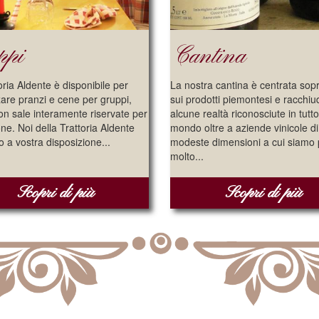
ppi
Cantina
oria Aldente è disponibile per
La nostra cantina è centrata sopr
are pranzi e cene per gruppi,
sui prodotti piemontesi e racchiu
n sale interamente riservate per
alcune realtà riconosciute in tutto 
one. Noi della Trattoria Aldente
mondo oltre a aziende vinicole di
 a vostra disposizione...
modeste dimensioni a cui siamo
molto...
Scopri di più
Scopri di più