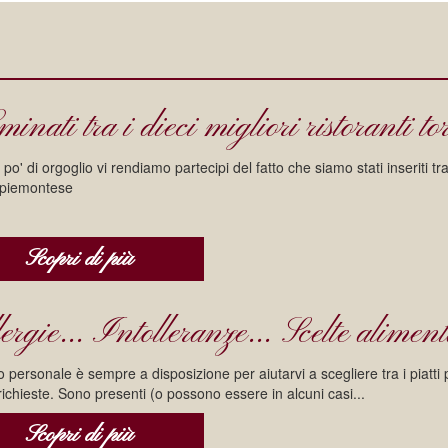
inati tra i dieci migliori ristoranti t
po' di orgoglio vi rendiamo partecipi del fatto che siamo stati inseriti tr
 piemontese
Scopri di più
ergie... Intolleranze... Scelte alimenta
ro personale è sempre a disposizione per aiutarvi a scegliere tra i piatti
richieste. Sono presenti (o possono essere in alcuni casi...
Scopri di più