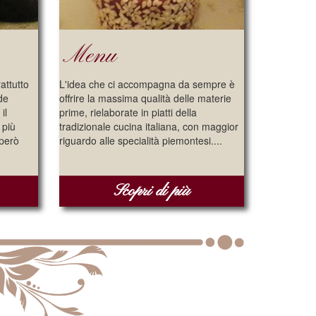
Menu
attutto
L'idea che ci accompagna da sempre è
de
offrire la massima qualità delle materie
il
prime, rielaborate in piatti della
 più
tradizionale cucina italiana, con maggior
 però
riguardo alle specialità piemontesi....
Scopri di più