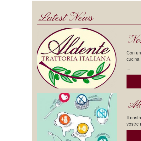
Latest News
Nom
Con un 
cucina
...
All
Il nost
vostre 