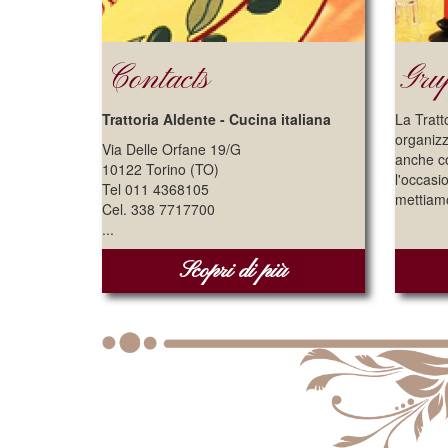
Contacts
Gru
Trattoria Aldente - Cucina italiana
La Tratt
organizz
Via Delle Orfane 19/G
anche co
10122 Torino (TO)
l'occasi
Tel 011 4368105
mettiamo
Cel. 338 7717700
...
Scopri di più