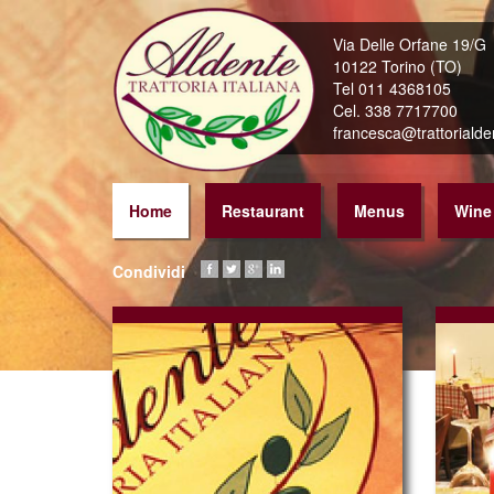
Skip
to
Via Delle Orfane 19/G
main
10122 Torino (TO)
content
Tel 011 4368105
Cel. 338 7717700
francesca@trattorialden
Home
Restaurant
Menus
Wine 
Condividi