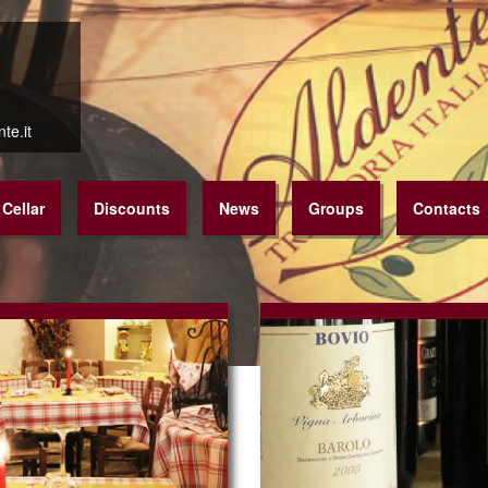
te.it
Cellar
Discounts
News
Groups
Contacts